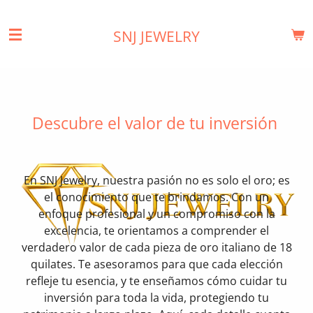
Ir
al
SNJ JEWELRY
contenido
principal
Descubre el valor de tu inversión
En SNJ Jewelry, nuestra pasión no es solo el oro; es
el conocimiento que te brindamos. Con un
enfoque profesional y un compromiso con la
excelencia, te orientamos a comprender el
verdadero valor de cada pieza de oro italiano de 18
quilates. Te asesoramos para que cada elección
refleje tu esencia, y te enseñamos cómo cuidar tu
inversión para toda la vida, protegiendo tu